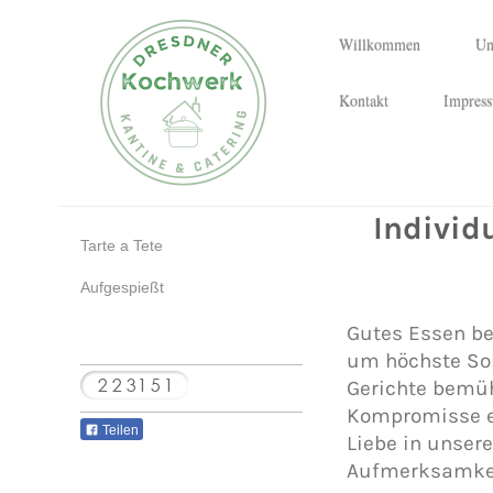
Willkommen
Un
Kontakt
Impres
Individu
Tarte a Tete
Aufgespießt
Gutes Essen be
um höchste Sorg
Gerichte bemüh
Kompromisse ei
Teilen
Liebe in unsere
Aufmerksamkei